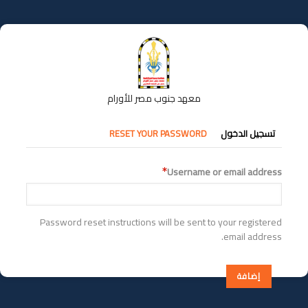
تجاوز
إلى
المحتوى
الرئيسي
معهد جنوب مصر للأورام
التبويبات
تسجيل الدخول
RESET YOUR PASSWORD
الأساسية
Username or email address
Password reset instructions will be sent to your registered
email address.