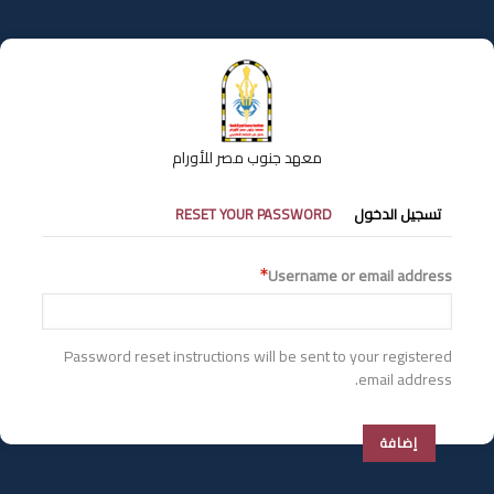
تجاوز
إلى
المحتوى
الرئيسي
معهد جنوب مصر للأورام
التبويبات
تسجيل الدخول
RESET YOUR PASSWORD
الأساسية
Username or email address
Password reset instructions will be sent to your registered
email address.