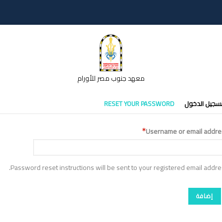
معهد جنوب مصر للأورام
تبويبات
سجيل الدخول
RESET YOUR PASSWORD
أساسية
Username or email addre
Password reset instructions will be sent to your registered email addre