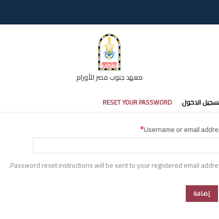
معهد جنوب مصر للأورام
تبويبات
سجيل الدخول
RESET YOUR PASSWORD
أساسية
Username or email addre
Password reset instructions will be sent to your registered email addre