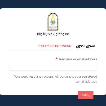
تجاوز
إلى
المحتوى
الرئيسي
معهد جنوب مصر للأورام
التبويبات
تسجيل الدخول
RESET YOUR PASSWORD
الأساسية
Username or email address
Password reset instructions will be sent to your registered
email address.