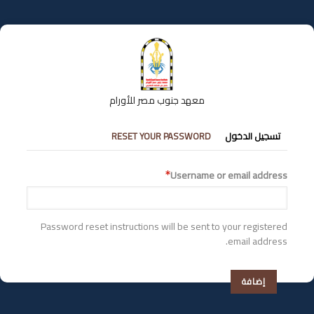
تجاوز
إلى
المحتوى
الرئيسي
معهد جنوب مصر للأورام
التبويبات
تسجيل الدخول
RESET YOUR PASSWORD
الأساسية
Username or email address
Password reset instructions will be sent to your registered
email address.