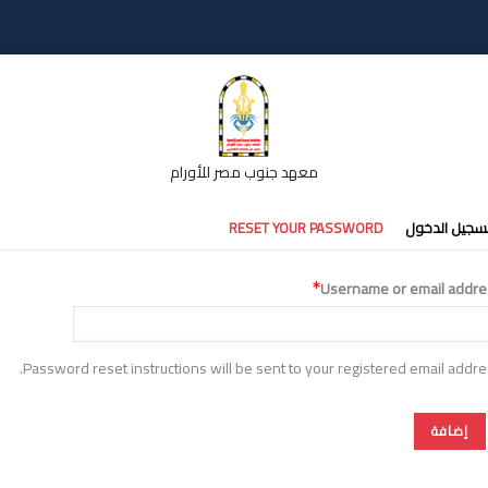
معهد جنوب مصر للأورام
تبويبات
سجيل الدخول
RESET YOUR PASSWORD
أساسية
Username or email addre
Password reset instructions will be sent to your registered email addre