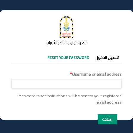
تجاوز
إلى
المحتوى
الرئيسي
معهد جنوب مصر للأورام
التبويبات
تسجيل الدخول
RESET YOUR PASSWORD
الأساسية
Username or email address
Password reset instructions will be sent to your registered
email address.