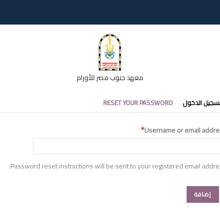
معهد جنوب مصر للأورام
تبويبات
سجيل الدخول
RESET YOUR PASSWORD
أساسية
Username or email addre
Password reset instructions will be sent to your registered email addre