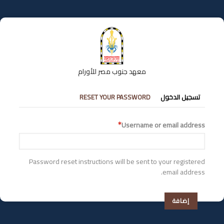
تجاوز
إلى
المحتوى
الرئيسي
معهد جنوب مصر للأورام
التبويبات
تسجيل الدخول
RESET YOUR PASSWORD
الأساسية
Username or email address
Password reset instructions will be sent to your registered
email address.