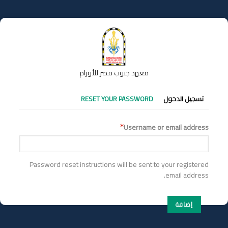
تجاوز
إلى
المحتوى
الرئيسي
معهد جنوب مصر للأورام
التبويبات
تسجيل الدخول
RESET YOUR PASSWORD
الأساسية
Username or email address
Password reset instructions will be sent to your registered
email address.