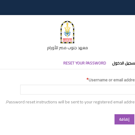
معهد جنوب مصر للأورام
تبويبات
سجيل الدخول
RESET YOUR PASSWORD
أساسية
Username or email addre
Password reset instructions will be sent to your registered email addre