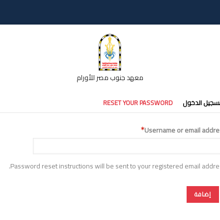
معهد جنوب مصر للأورام
تبويبات
سجيل الدخول
RESET YOUR PASSWORD
أساسية
Username or email addre
Password reset instructions will be sent to your registered email addre