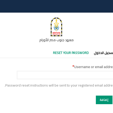
معهد جنوب مصر للأورام
تبويبات
سجيل الدخول
RESET YOUR PASSWORD
أساسية
Username or email addre
Password reset instructions will be sent to your registered email addre