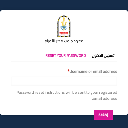
تجاوز
إلى
المحتوى
الرئيسي
معهد جنوب مصر للأورام
التبويبات
تسجيل الدخول
RESET YOUR PASSWORD
الأساسية
Username or email address
Password reset instructions will be sent to your registered
email address.