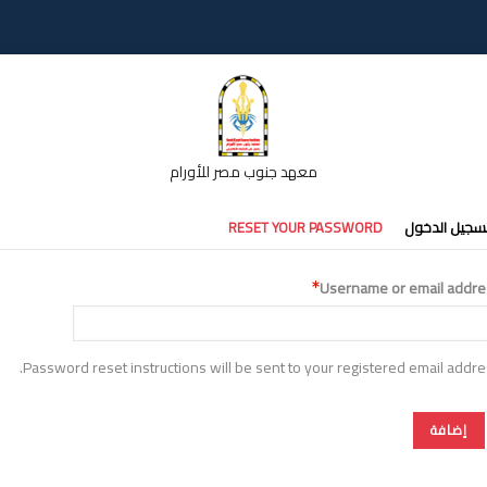
معهد جنوب مصر للأورام
تبويبات
سجيل الدخول
RESET YOUR PASSWORD
أساسية
Username or email addre
Password reset instructions will be sent to your registered email addre