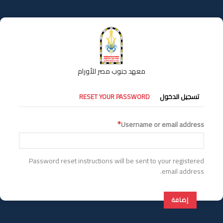
تجاوز
إلى
المحتوى
الرئيسي
معهد جنوب مصر للأورام
التبويبات
تسجيل الدخول
RESET YOUR PASSWORD
الأساسية
Username or email address
Password reset instructions will be sent to your registered
email address.