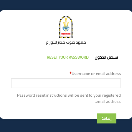
تجاوز
إلى
المحتوى
الرئيسي
معهد جنوب مصر للأورام
التبويبات
تسجيل الدخول
RESET YOUR PASSWORD
الأساسية
Username or email address
Password reset instructions will be sent to your registered
email address.