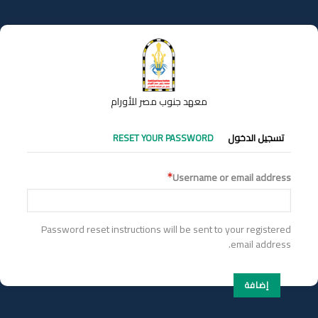
تجاوز
إلى
المحتوى
الرئيسي
معهد جنوب مصر للأورام
التبويبات
تسجيل الدخول
RESET YOUR PASSWORD
الأساسية
Username or email address
Password reset instructions will be sent to your registered
email address.