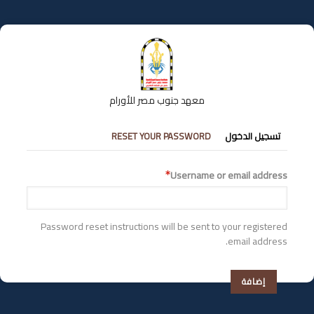
تجاوز
إلى
المحتوى
الرئيسي
معهد جنوب مصر للأورام
التبويبات
تسجيل الدخول
RESET YOUR PASSWORD
الأساسية
Username or email address
Password reset instructions will be sent to your registered
email address.