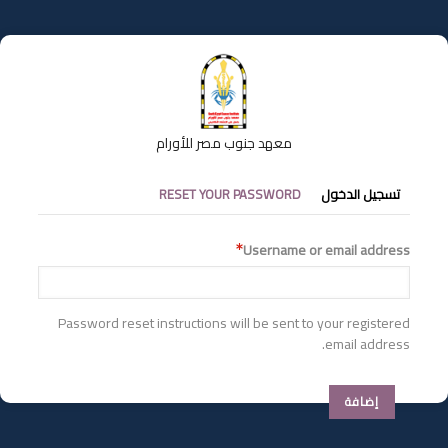
تجاوز
إلى
المحتوى
الرئيسي
معهد جنوب مصر للأورام
التبويبات
تسجيل الدخول
RESET YOUR PASSWORD
الأساسية
Username or email address
Password reset instructions will be sent to your registered
email address.