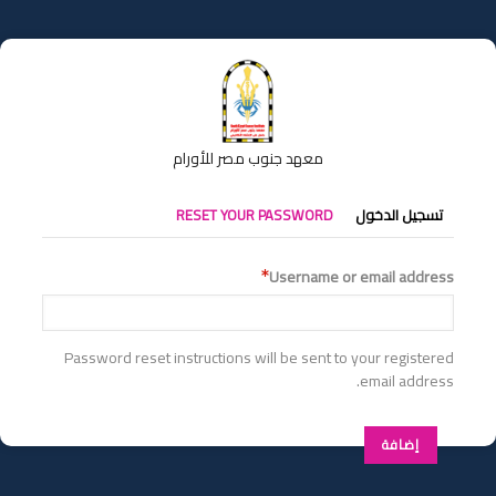
تجاوز
إلى
المحتوى
الرئيسي
معهد جنوب مصر للأورام
التبويبات
تسجيل الدخول
RESET YOUR PASSWORD
الأساسية
Username or email address
Password reset instructions will be sent to your registered
email address.