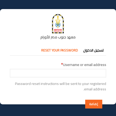
تجاوز
إلى
المحتوى
الرئيسي
معهد جنوب مصر للأورام
التبويبات
تسجيل الدخول
RESET YOUR PASSWORD
الأساسية
Username or email address
Password reset instructions will be sent to your registered
email address.