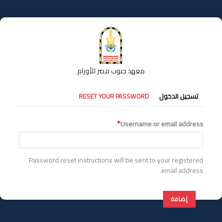
تجاوز
إلى
المحتوى
الرئيسي
معهد جنوب مصر للأورام
التبويبات
تسجيل الدخول
RESET YOUR PASSWORD
الأساسية
Username or email address
Password reset instructions will be sent to your registered
email address.