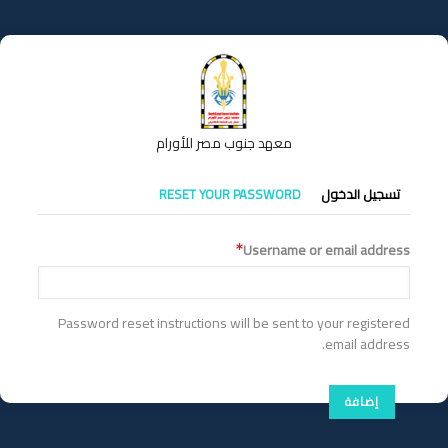
تجاوز
إلى
المحتوى
الرئيسي
معهد جنوب مصر للأورام
التبويبات
تسجيل الدخول
RESET YOUR PASSWORD
الأساسية
Username or email address
Password reset instructions will be sent to your registered
email address.