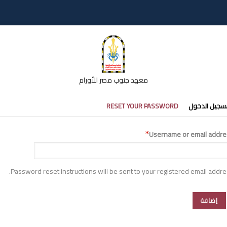
معهد جنوب مصر للأورام
تبويبات
سجيل الدخول
RESET YOUR PASSWORD
أساسية
Username or email addre
Password reset instructions will be sent to your registered email addre