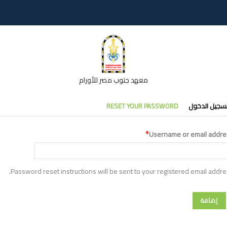
معهد جنوب مصر للأورام
تبويبات
سجيل الدخول
RESET YOUR PASSWORD
أساسية
Username or email addre
Password reset instructions will be sent to your registered email addre