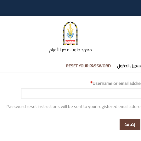
معهد جنوب مصر للأورام
تبويبات
سجيل الدخول
RESET YOUR PASSWORD
أساسية
Username or email addre
Password reset instructions will be sent to your registered email addre