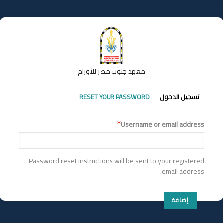
تجاوز
إلى
المحتوى
الرئيسي
معهد جنوب مصر للأورام
التبويبات
تسجيل الدخول
RESET YOUR PASSWORD
الأساسية
Username or email address
Password reset instructions will be sent to your registered
email address.