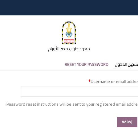
معهد جنوب مصر للأورام
تبويبات
سجيل الدخول
RESET YOUR PASSWORD
أساسية
Username or email addre
Password reset instructions will be sent to your registered email addre