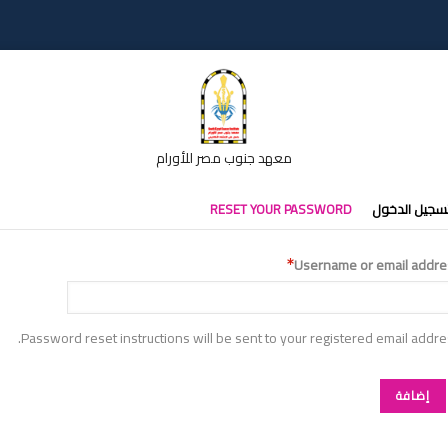
معهد جنوب مصر للأورام
تبويبات
سجيل الدخول
RESET YOUR PASSWORD
أساسية
Username or email addre
Password reset instructions will be sent to your registered email addre