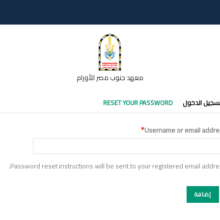
معهد جنوب مصر للأورام
تبويبات
سجيل الدخول
RESET YOUR PASSWORD
أساسية
Username or email addre
Password reset instructions will be sent to your registered email addre