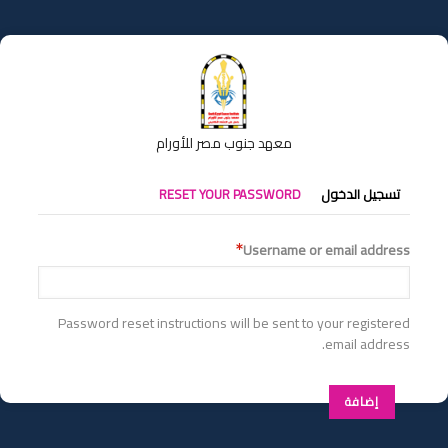
تجاوز
إلى
المحتوى
الرئيسي
معهد جنوب مصر للأورام
التبويبات
تسجيل الدخول
RESET YOUR PASSWORD
الأساسية
Username or email address
Password reset instructions will be sent to your registered
email address.