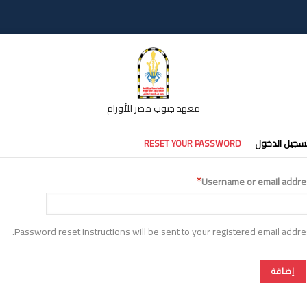
معهد جنوب مصر للأورام
تبويبات
سجيل الدخول
RESET YOUR PASSWORD
أساسية
Username or email addre
Password reset instructions will be sent to your registered email addre