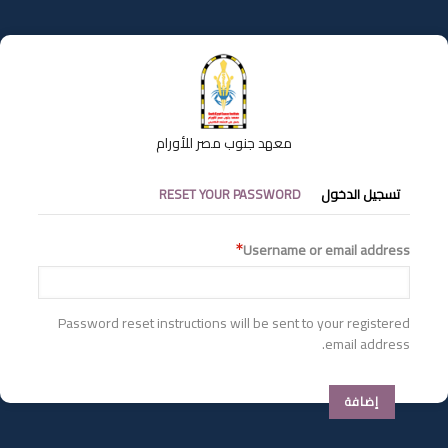
تجاوز
إلى
المحتوى
الرئيسي
معهد جنوب مصر للأورام
التبويبات
تسجيل الدخول
RESET YOUR PASSWORD
الأساسية
Username or email address
Password reset instructions will be sent to your registered
email address.