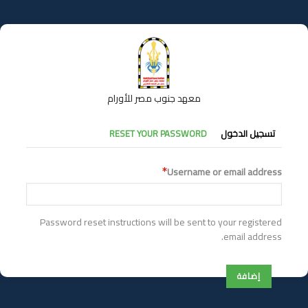
تجاوز
إلى
المحتوى
الرئيسي
معهد جنوب مصر للأورام
التبويبات
تسجيل الدخول
RESET YOUR PASSWORD
الأساسية
Username or email address
Password reset instructions will be sent to your registered
email address.