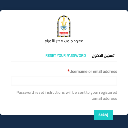
تجاوز
إلى
المحتوى
الرئيسي
معهد جنوب مصر للأورام
التبويبات
تسجيل الدخول
RESET YOUR PASSWORD
الأساسية
Username or email address
Password reset instructions will be sent to your registered
email address.