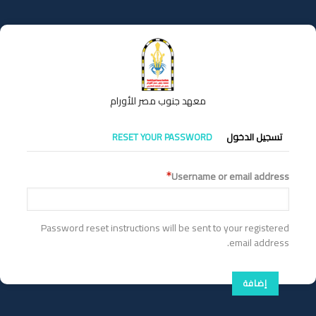
تجاوز
إلى
المحتوى
الرئيسي
معهد جنوب مصر للأورام
التبويبات
تسجيل الدخول
RESET YOUR PASSWORD
الأساسية
Username or email address
Password reset instructions will be sent to your registered
email address.