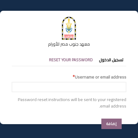
تجاوز
إلى
المحتوى
الرئيسي
معهد جنوب مصر للأورام
التبويبات
تسجيل الدخول
RESET YOUR PASSWORD
الأساسية
Username or email address
Password reset instructions will be sent to your registered
email address.