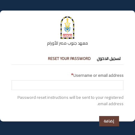
تجاوز
إلى
المحتوى
الرئيسي
معهد جنوب مصر للأورام
التبويبات
تسجيل الدخول
RESET YOUR PASSWORD
الأساسية
Username or email address
Password reset instructions will be sent to your registered
email address.