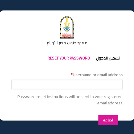
تجاوز
إلى
المحتوى
الرئيسي
معهد جنوب مصر للأورام
التبويبات
تسجيل الدخول
RESET YOUR PASSWORD
الأساسية
Username or email address
Password reset instructions will be sent to your registered
email address.