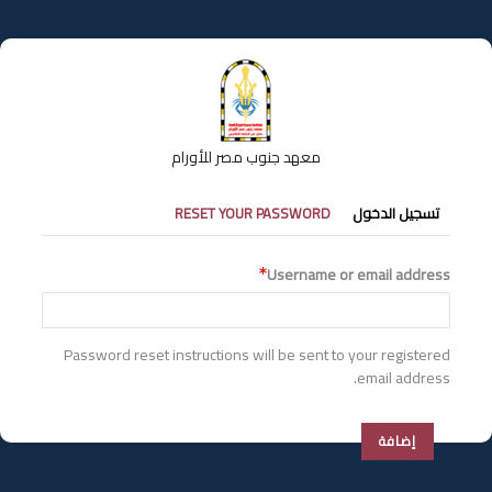
تجاوز
إلى
المحتوى
الرئيسي
معهد جنوب مصر للأورام
التبويبات
تسجيل الدخول
RESET YOUR PASSWORD
الأساسية
Username or email address
Password reset instructions will be sent to your registered
email address.