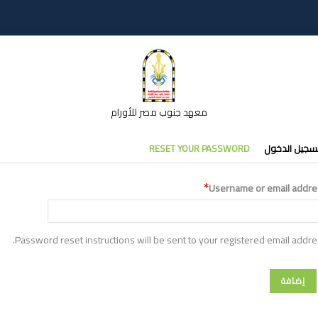
معهد جنوب مصر للأورام
تبويبات
سجيل الدخول
RESET YOUR PASSWORD
أساسية
Username or email addre
Password reset instructions will be sent to your registered email addre