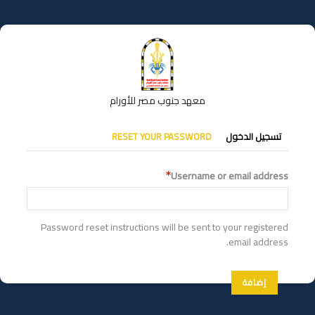
تجاوز
إلى
المحتوى
الرئيسي
معهد جنوب مصر للأورام
التبويبات
تسجيل الدخول
RESET YOUR PASSWORD
الأساسية
Username or email address
Password reset instructions will be sent to your registered
email address.