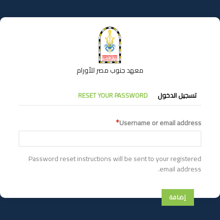
تجاوز
إلى
المحتوى
الرئيسي
معهد جنوب مصر للأورام
التبويبات
تسجيل الدخول
RESET YOUR PASSWORD
الأساسية
Username or email address
Password reset instructions will be sent to your registered
email address.