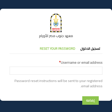
تجاوز
إلى
المحتوى
الرئيسي
معهد جنوب مصر للأورام
التبويبات
تسجيل الدخول
RESET YOUR PASSWORD
الأساسية
Username or email address
Password reset instructions will be sent to your registered
email address.