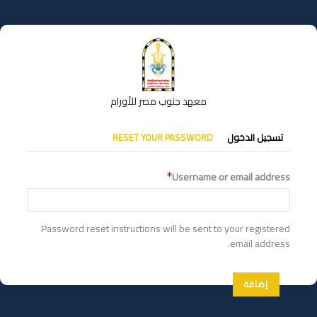
تجاوز
إلى
المحتوى
الرئيسي
معهد جنوب مصر للأورام
التبويبات
تسجيل الدخول
RESET YOUR PASSWORD
الأساسية
Username or email address
Password reset instructions will be sent to your registered
email address.