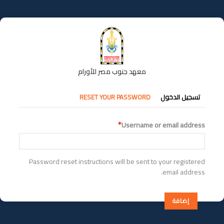
تجاوز
إلى
المحتوى
الرئيسي
معهد جنوب مصر للأورام
التبويبات
تسجيل الدخول
RESET YOUR PASSWORD
الأساسية
Username or email address
Password reset instructions will be sent to your registered
email address.