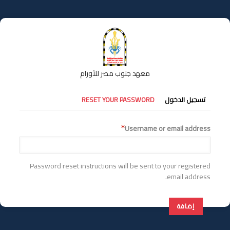
تجاوز
إلى
المحتوى
الرئيسي
معهد جنوب مصر للأورام
التبويبات
تسجيل الدخول
RESET YOUR PASSWORD
الأساسية
Username or email address
Password reset instructions will be sent to your registered
email address.