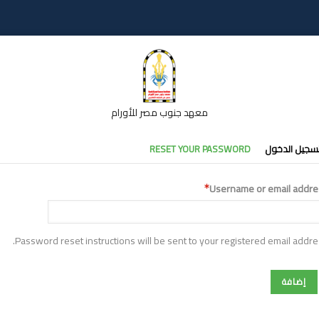
معهد جنوب مصر للأورام
تبويبات
سجيل الدخول
RESET YOUR PASSWORD
أساسية
Username or email addre
Password reset instructions will be sent to your registered email addre